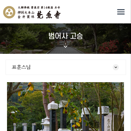
범어사 고승
표훈스님