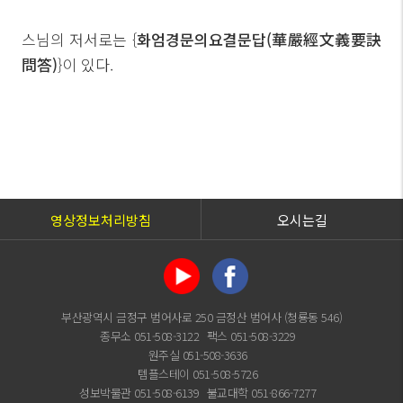
스님의 저서로는 {
화엄경문의요결문답(華嚴經文義要訣
問答)
}이 있다.
영상정보처리방침
오시는길
부산광역시 금정구 범어사로 250 금정산 범어사 (청룡동 546)
종무소 051-508-3122
팩스 051-508-3229
원주실 051-508-3636
템플스테이 051-508-5726
성보박물관 051-508-6139
불교대학 051-866-7277