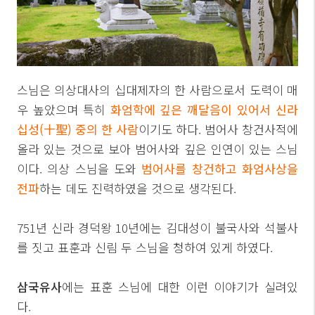
스님은 의상대사의 십대제자의 한 사람으로서 도력이 매
우 높았으며 특히
화엄학에 깊은 깨달음이 있어서 신라
십성(十聖) 중의 한 사람
이기도 하다. 범어사 창건사적에
올라 있는 것으로 보아 범어사와 깊은 인연이 있는 스님
이다. 의상 스님을 도와
범어사를 창건하고 화엄사상을
전파
하는 데도 진력하였을 것으로 생각된다.
751년 신라 경덕왕 10년에는 김대성이 불국사와 석불사
를 짓고 표훈과 신림 두 스님을 청하여 있게 하였다.
삼국유사
에는 표훈 스님에 대한 이런 이야기가 실려있
다.