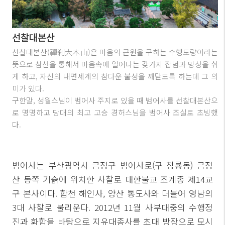
선찰대본산
선찰대본산(禪刹大本山)은 마음의 근원을 구하는 수행도량이라는
뜻으로 참선을 통해서 마음속에 일어나는 갖가지 잡념과 망상을 쉬
게 하고, 자신의 내면세계의 참다운 불성을 깨닫도록 하는데 그 의
미가 있다.
구한말, 성월스님이 범어사 주지로 있을 때 범어사를 선찰대본산으
로 명명하고 당대의 최고 고승 경허스님을 범어사 조실로 초빙했
다.
범어사는 부산광역시 금정구 범어사로(구 청룡동) 금정
산 동쪽 기슭에 위치한 사찰로 대한불교 조계종 제14교
구 본사이다. 합천 해인사, 양산 통도사와 더불어 영남의
3대 사찰로 불리운다. 2012년 11월 사부대중의 수행정
진과 화합을 바탕으로 지유대종사를 초대 방장으로 모시