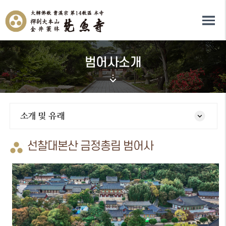
범어사소개
소개 및 유래
선찰대본산 금정총림 범어사