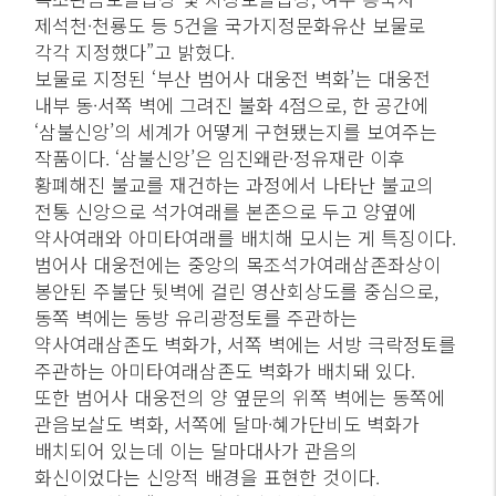
제석천·천룡도 등 5건을 국가지정문화유산 보물로
각각 지정했다”고 밝혔다.
보물로 지정된 ‘부산 범어사 대웅전 벽화’는 대웅전
내부 동·서쪽 벽에 그려진 불화 4점으로, 한 공간에
‘삼불신앙’의 세계가 어떻게 구현됐는지를 보여주는
작품이다. ‘삼불신앙’은 임진왜란·정유재란 이후
황폐해진 불교를 재건하는 과정에서 나타난 불교의
전통 신앙으로 석가여래를 본존으로 두고 양옆에
약사여래와 아미타여래를 배치해 모시는 게 특징이다.
범어사 대웅전에는 중앙의 목조석가여래삼존좌상이
봉안된 주불단 뒷벽에 걸린 영산회상도를 중심으로,
동쪽 벽에는 동방 유리광정토를 주관하는
약사여래삼존도 벽화가, 서쪽 벽에는 서방 극락정토를
주관하는 아미타여래삼존도 벽화가 배치돼 있다.
또한 범어사 대웅전의 양 옆문의 위쪽 벽에는 동쪽에
관음보살도 벽화, 서쪽에 달마·혜가단비도 벽화가
배치되어 있는데 이는 달마대사가 관음의
화신이었다는 신앙적 배경을 표현한 것이다.