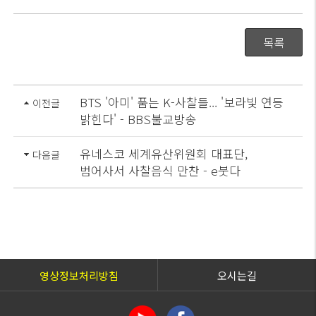
목록
BTS '아미' 품는 K-사찰들... '보라빛 연등
이전글
밝힌다' - BBS불교방송
유네스코 세계유산위원회 대표단,
다음글
범어사서 사찰음식 만찬 - e붓다
영상정보처리방침
오시는길