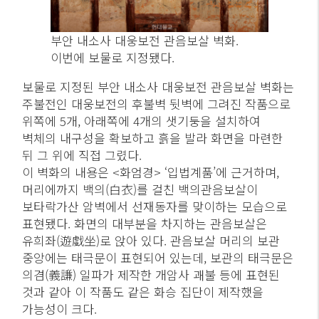
부안 내소사 대웅보전 관음보살 벽화.
이번에 보물로 지정됐다.
보물로 지정된 부안 내소사 대웅보전 관음보살 벽화는
주불전인 대웅보전의 후불벽 뒷벽에 그려진 작품으로
위쪽에 5개, 아래쪽에 4개의 샛기둥을 설치하여
벽체의 내구성을 확보하고 흙을 발라 화면을 마련한
뒤 그 위에 직접 그렸다.
이 벽화의 내용은 <화엄경> ‘입법계품’에 근거하며,
머리에까지 백의(白衣)를 걸친 백의관음보살이
보타락가산 암벽에서 선재동자를 맞이하는 모습으로
표현됐다. 화면의 대부분을 차지하는 관음보살은
유희좌(遊戱坐)로 앉아 있다. 관음보살 머리의 보관
중앙에는 태극문이 표현되어 있는데, 보관의 태극문은
의겸(義謙) 일파가 제작한 개암사 괘불 등에 표현된
것과 같아 이 작품도 같은 화승 집단이 제작했을
가능성이 크다.