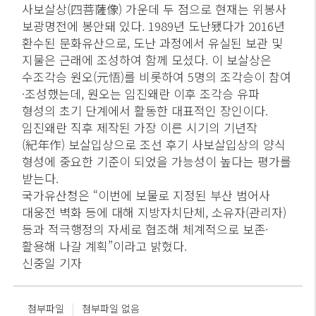
사보살상(四菩薩像) 가운데 두 점으로 현재는 위봉사
보광명전에 봉안돼 있다. 1989년 도난됐다가 2016년
환수된 문화유산으로, 도난 과정에서 유실된 보관 및
지물은 근래에 조성하여 함께 모셨다. 이 보살상은
수조각승 원오(元悟)를 비롯하여 5명의 조각승이 참여
·조성했는데, 원오는 임진왜란 이후 조각승 유파
형성의 초기 단계에서 활동한 대표적인 장인이다.
임진왜란 직후 제작된 가장 이른 시기의 기년작
(紀年作) 보살입상으로 조선 후기 사보살입상의 양식
형성에 중요한 기준이 되었을 가능성이 높다는 평가를
받는다.
국가유산청은 “이번에 보물로 지정된 부산 범어사
대웅전 벽화 등에 대해 지방자치단체, 소유자(관리자)
등과 적극행정의 자세로 협조해 체계적으로 보존·
활용해 나갈 계획”이라고 밝혔다.
신중일 기자
|
첨부파일
첨부파일 없음