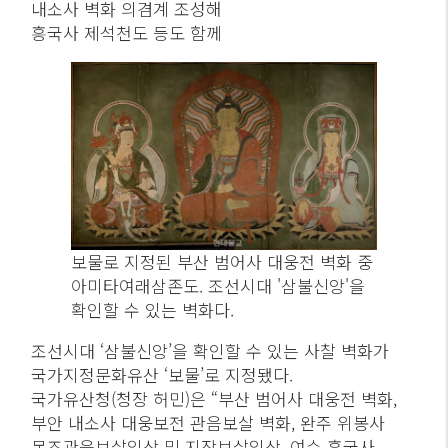
내소사 벽화 의겸계 조성해
흥국사 제석천도 등도 함께
보물로 지정된 부산 범어사 대웅전 벽화 중
아미타여래삼존도. 조선시대 '삼불신앙'을
확인할 수 있는 벽화다.
조선시대 ‘삼불신앙’을 확인할 수 있는 사찰 벽화가
국가지정문화유산 ‘보물’로 지정됐다.
국가유산청(청장 허민)은 “부산 범어사 대웅전 벽화,
부안 내소사 대웅보전 관음보살 벽화, 완주 위봉사
목조관음보살입상 및 지장보살입상, 여수 흥국사