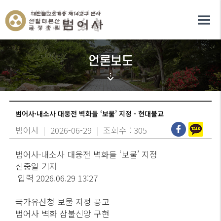
언론보도
범어사·내소사 대웅전 벽화들 ‘보물’ 지정 - 현대불교
범어사
|
2026-06-29
|
조회수 : 305
범어사·내소사 대웅전 벽화들 ‘보물’ 지정
신중일 기자
입력 2026.06.29 13:27
국가유산청 보물 지정 공고
범어사 벽화 삼불신앙 구현