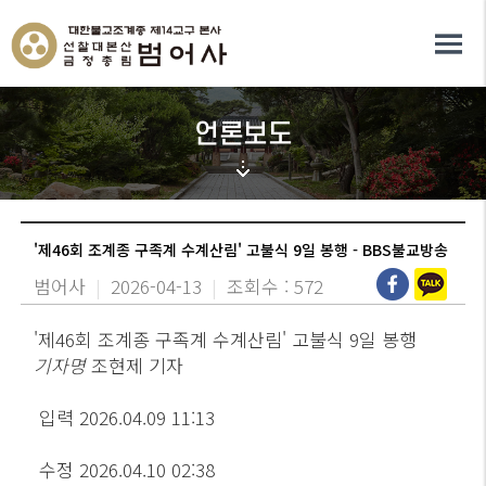
언론보도
'제46회 조계종 구족계 수계산림' 고불식 9일 봉행 - BBS불교방송
범어사
|
2026-04-13
|
조회수 : 572
'제46회 조계종 구족계 수계산림' 고불식 9일 봉행
기자명
조현제 기자
입력 2026.04.09 11:13
수정 2026.04.10 02:38