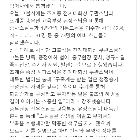
범어사에서 봉행됐습니다.
오늘 고불식에는 조계종 전계대화상 무관스님과
조계종 총무원 교육부장 유정스님을 비롯해
증사스님들과 4년간의 기본교육을 이수한 사미 42명,
식차마나니 31명 등 총 73명의 예비 스님들이
참석했습니다.
삼귀의례로 시작한 고불식은 전계대화상 무관스님의
고불문 낭독, 종정예하 법어, 총무원장 훈시, 청규시달,
죽비전달, 수계자 서원, 발원문 순으로 진행됐습니다.
조계종 종정 성파스님은 전계대화상 무관스님이
대독한 법어를 통해 "구족계를 받는 일은 청정승가
구성원의 자격을 갖추는 일이며 수계를 통해
화합승가를 구성하고 유지하는 일은 불조의 혜명을
길이 이어가는 소중한 일"이라고 강조했습니다.
총무원장 진우스님도 교육부장 유정스님이 대독한
훈시를 통해 "스님들은 중생을 이끌고 부처님의
부촉을 수행해야할 막중한 책무를 지게 됐으며,
오로지 계를 생명으로 하여 번뇌와 무명의 장애를