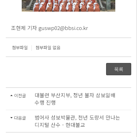
조현제 기자
guswp02@bbsi.co.kr
|
첨부파일
첨부파일 없음
목록
대불련 부산지부, 청년 불자 삼보일배
이전글
수행 진행
범어사 성보박물관, 천년 도량서 만나는
다음글
디지털 산수 - 현대불교