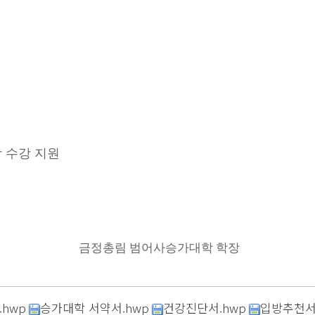
격) -3장
수강 지원
금정총림 범어사승가대학 학장
hwp
승가대학 서약서.hwp
건강진단서.hwp
입방추천서(