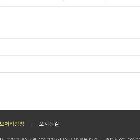
보처리방침
오시는길
|
시 금정구 범어사로 250 금정산 범어사 (청룡동 546)
종무소 051-508-3