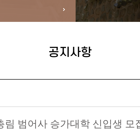
공지사항
총림 범어사 승가대학
신입생 모