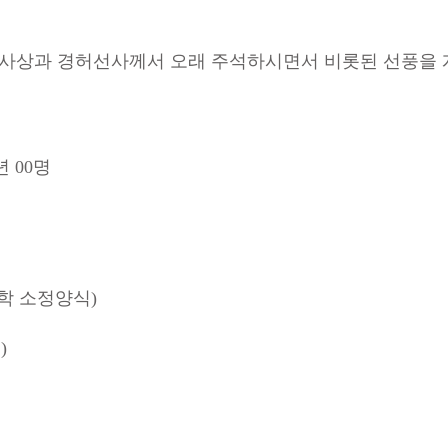
사상과 경허선사께서 오래 주석하시면서 비롯된 선풍을 
년 00명
가대학 소정양식)
소정양식)
소정양식)
합병원)
 사본