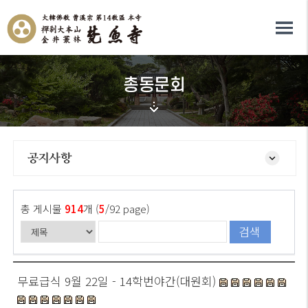
총동문회
공지사항
총 게시물
914
개 (
5
/92 page)
검색
무료급식 9월 22일 - 14학번야간(대원회)