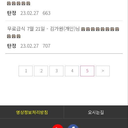
탄정
23.02.27
663
무료급식 7월 21일 - 김가원(개인)님
탄정
23.02.27
707
1
2
3
4
5
>
영상정보처리방침
오시는길