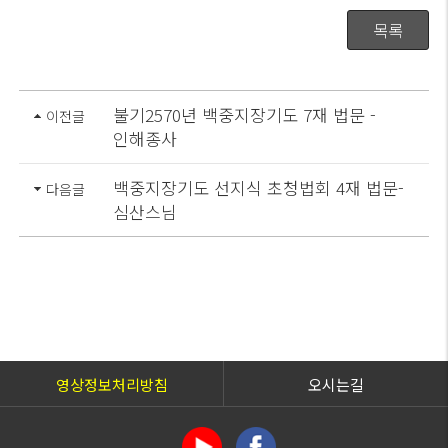
목록
불기2570년 백중지장기도 7재 법문 -
이전글
인해종사
백중지장기도 선지식 초청법회 4재 법문-
다음글
심산스님
영상정보처리방침
오시는길