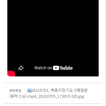
|
20210703_백중지장기도 5재법문
첨부파일
(용학스님).mp4_20210705_173019.105.jpg