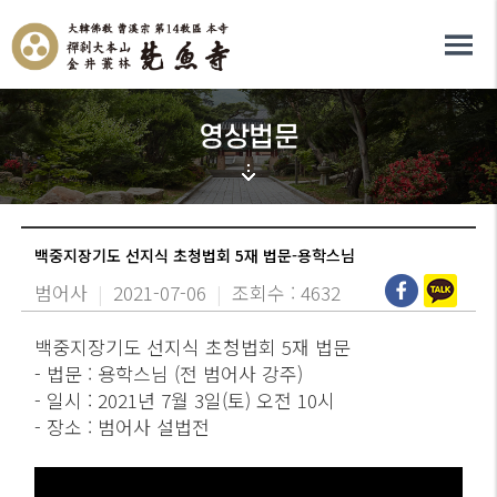
영상법문
백중지장기도 선지식 초청법회 5재 법문-용학스님
범어사
|
2021-07-06
|
조회수 : 4632
백중지장기도 선지식 초청법회 5재 법문
- 법문 : 용학스님 (전 범어사 강주)
- 일시 : 2021년 7월 3일(토) 오전 10시
- 장소 : 범어사 설법전