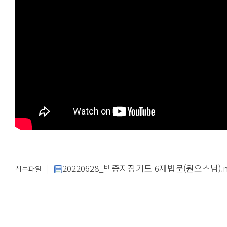
|
20220628_백중지장기도 6재법문(원오스님).mp4_
첨부파일