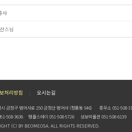
종사
심산스님
보처리방침
오시는길
|
시 금정구 범어사로 250 금정산 범어사 (청룡동 546)
종무소 051-508-3
1-508-3636
템플스테이 051-508-5726
성보박물관 051-508-6139
IGHT
(C)
BY BEOMEOSA. ALL RIGHTS RESERVED.