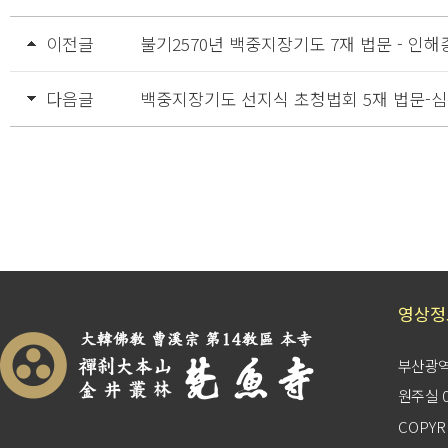
이전글
불기2570년 백중지장기도 7재 법문 - 인해
다음글
백중지장기도 선지식 초청법회 5재 법문-
영상정
부산광역
원주실 05
COPYR