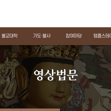
불교대학
기도·불사
참여마당
템플스테
영상법문