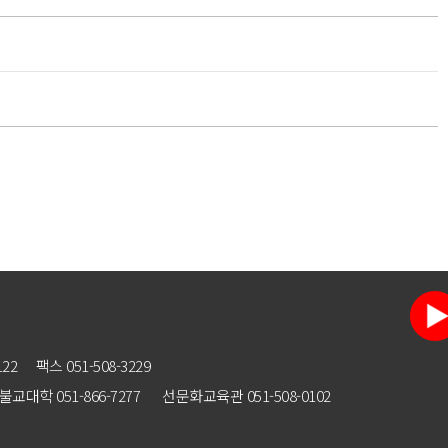
122
팩스 051-508-3229
불교대학 051-866-7277
선문화교육관 051-508-0102