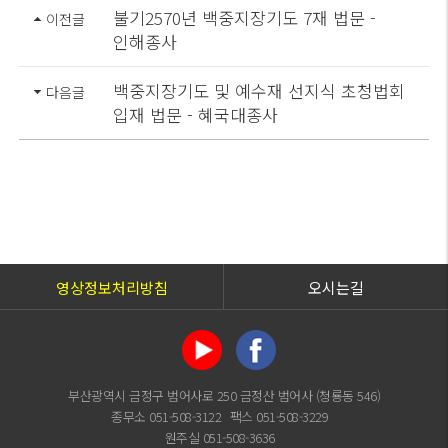
불기2570년 백중지장기도 7재 법문 -
이전글
인해종사
백중지장기도 및 예수재 선지식 초청법회
다음글
입재 법문 - 혜국대종사
영상정보처리방침
오시는길
부산광역시 금정구 범어사로 250 금정산 범어사 (청룡동 546)
종무소 051-508-3122
팩스 051-508-3229
원주실 051-508-3636