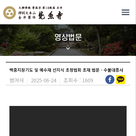
영상법문
백중지장기도 및 예수재 선지식 초청법회 초재 법문 - 수불대종사
범어사
|
2025-06-24
|
조회수 : 1609